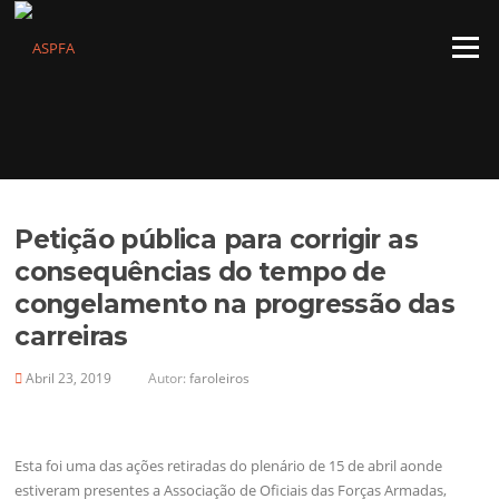
Saltar
para
Menu
o
conteúdo
Petição pública para corrigir as
consequências do tempo de
congelamento na progressão das
carreiras
Abril 23, 2019
Autor:
faroleiros
Esta foi uma das ações retiradas do plenário de 15 de abril aonde
estiveram presentes a Associação de Oficiais das Forças Armadas,