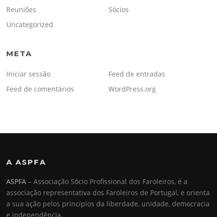
Reuniões
Sócios
Uncategorized
META
Iniciar sessão
Feed de entradas
Feed de comentários
WordPress.org
A ASPFA
ASPFA
– Associação Sócio Profissional dos Faroleiros, é a
associação representativa dos Faroleiros de Portugal, e orienta
a sua ação pelos princípios da liberdade, unidade, democracia
e independência.