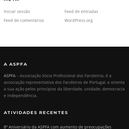
Iniciar sessão
Feed de entradas
Feed de comentários
WordPress.org
A ASPFA
ASPFA
– Associação Sócio Profissional dos Faroleiros, é a
associação representativa dos Faroleiros de Portugal, e orienta
a sua ação pelos princípios da liberdade, unidade, democracia
e independência.
ATIVIDADES RECENTES
8º Aniversário da ASPFA com aumento de preocupações