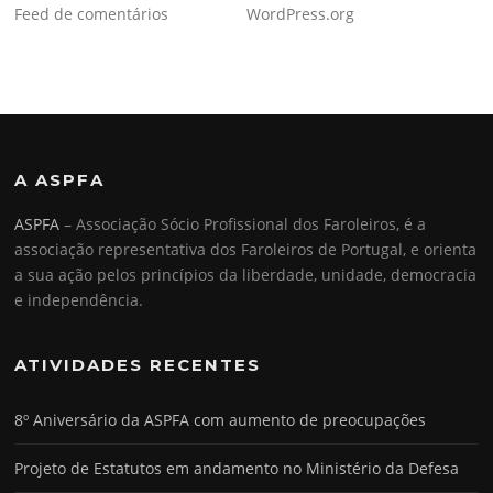
Feed de comentários
WordPress.org
A ASPFA
ASPFA
– Associação Sócio Profissional dos Faroleiros, é a
associação representativa dos Faroleiros de Portugal, e orienta
a sua ação pelos princípios da liberdade, unidade, democracia
e independência.
ATIVIDADES RECENTES
8º Aniversário da ASPFA com aumento de preocupações
Projeto de Estatutos em andamento no Ministério da Defesa