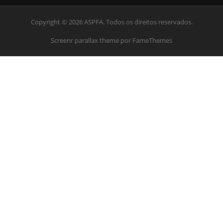
Copyright © 2026 ASPFA. Todos os direitos reservados.
Screenr parallax theme
por FameThemes