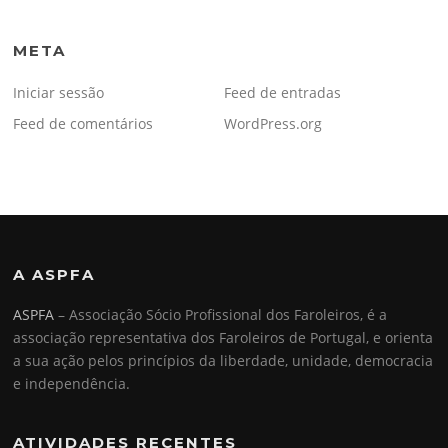
META
Iniciar sessão
Feed de entradas
Feed de comentários
WordPress.org
A ASPFA
ASPFA
– Associação Sócio Profissional dos Faroleiros, é a
associação representativa dos Faroleiros de Portugal, e orienta
a sua ação pelos princípios da liberdade, unidade, democracia
e independência.
ATIVIDADES RECENTES