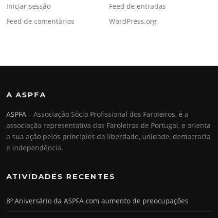
Iniciar sessão
Feed de entradas
Feed de comentários
WordPress.org
A ASPFA
ASPFA
– Associação Sócio Profissional dos Faroleiros, é a
associação representativa dos Faroleiros de Portugal, e orienta
a sua ação pelos princípios da liberdade, unidade, democracia
e independência.
ATIVIDADES RECENTES
8º Aniversário da ASPFA com aumento de preocupações