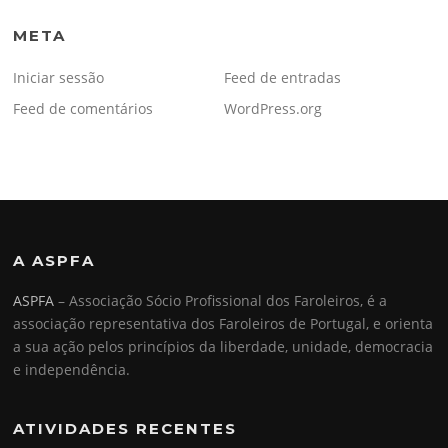
META
Iniciar sessão
Feed de entradas
Feed de comentários
WordPress.org
A ASPFA
ASPFA
– Associação Sócio Profissional dos Faroleiros, é a
associação representativa dos Faroleiros de Portugal, e orienta
a sua ação pelos princípios da liberdade, unidade, democracia
e independência.
ATIVIDADES RECENTES