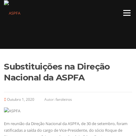
Saltar
para
Menu
o
conteúdo
Substituições na Direção
Nacional da ASPFA
Outubro 1, 2020
Autor:
faroleiros
Em reunião da Direção Nacional da ASPFA, de 30 de setembro, foram
ratificadas a saída do cargo de Vice-Presidente, do sócio Roque de