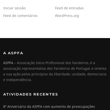
Iniciar sessão
Feed de entradas
Feed de comentários
WordPress.org
A ASPFA
ASPFA
– Associação Sócio Profissional dos Faroleiros, é a
associação representativa dos Faroleiros de Portugal, e orienta
a sua ação pelos princípios da liberdade, unidade, democracia
e independência.
ATIVIDADES RECENTES
8º Aniversário da ASPFA com aumento de preocupações